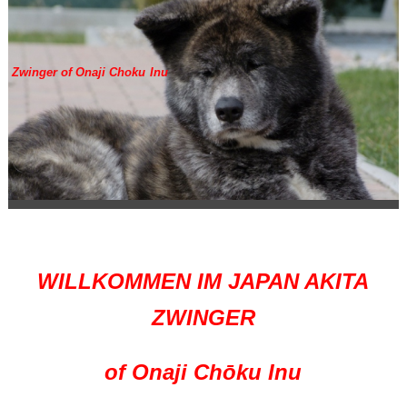
Zwinger of Onaji Choku Inu
WILLKOMMEN IM JAPAN AKITA
ZWINGER
of Onaji Chōku Inu