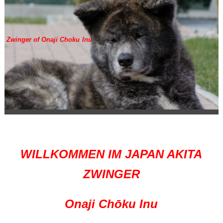
Zwinger of Onaji Choku Inu
WILLKOMMEN IM JAPAN AKITA
ZWINGER
Onaji Chōku Inu